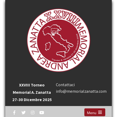
Contattaci
XXVIII Torneo
info@memorialzanatta.com
Memorial A. Zanatta
27-30 Dicembre 2025
Menu
Open