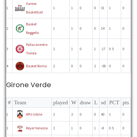
Varese
1
1
1
0
0
31
1
0
Basketball
Basket
2
1
1
0
0
24
1
0
Reggello
Pallacanestro
3
2
1
0
1
-17
0.5
0
Trieste
4
Basket Roma
2
0
0
2
-38
0
0
Girone Verde
#
Team
played
W
draw
L
sd
PCT
pts
1
APU Udine
2
2
0
0
40
1
0
2
Reyer Venezia
2
1
0
1
-8
0.5
0