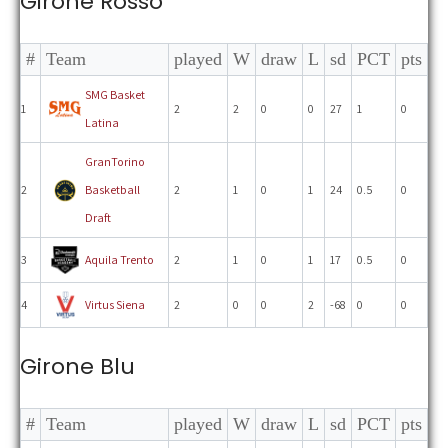
Girone Rosso
#
Team
played
W
draw
L
sd
PCT
pts
SMG Basket
1
2
2
0
0
27
1
0
Latina
GranTorino
2
Basketball
2
1
0
1
24
0.5
0
Draft
3
Aquila Trento
2
1
0
1
17
0.5
0
4
Virtus Siena
2
0
0
2
-68
0
0
Girone Blu
#
Team
played
W
draw
L
sd
PCT
pts