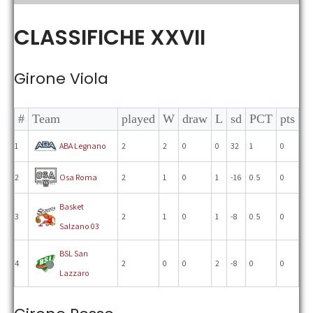
the
main
CLASSIFICHE XXVII
menu
Girone Viola
#
Team
played
W
draw
L
sd
PCT
pts
1
ABA Legnano
2
2
0
0
32
1
0
2
Osa Roma
2
1
0
1
-16
0.5
0
Basket
3
2
1
0
1
-8
0.5
0
Salzano 03
BSL San
4
2
0
0
2
-8
0
0
Lazzaro