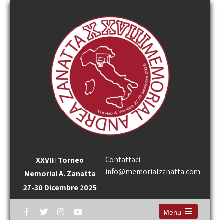
Contattaci
XXVIII Torneo
info@memorialzanatta.com
Memorial A. Zanatta
27-30 Dicembre 2025
Menu
Open