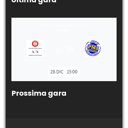
XXIV Torneo Andrea Zanatta
Gironi
31
:
39
Olimpia Milano
PMS
28 DIC
15:00
Prossima gara