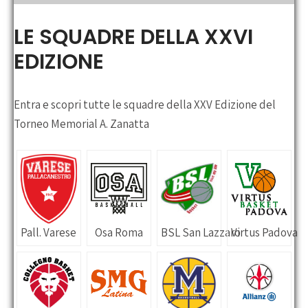
the
main
LE SQUADRE DELLA XXVI
menu
EDIZIONE
Entra e scopri tutte le squadre della XXV Edizione del
Torneo Memorial A. Zanatta
Pall. Varese
Osa Roma
BSL San Lazzaro
Virtus Padova