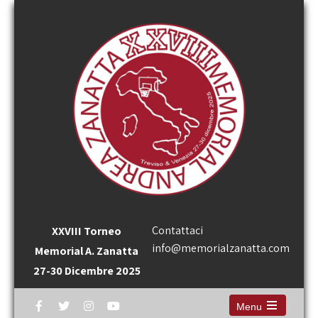
Contattaci
XXVIII Torneo
info@memorialzanatta.com
Memorial A. Zanatta
27-30 Dicembre 2025
Menu
Open