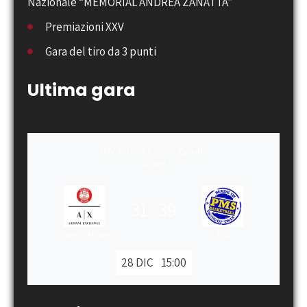
Nazionale “MEMORIAL ANDREA ZANATTA”
Premiazioni XXV
Gara del tiro da 3 punti
Ultima gara
XXIV Torneo Andrea Zanatta
Gironi
31
:
39
Olimpia Milano
PMS
28 DIC
15:00