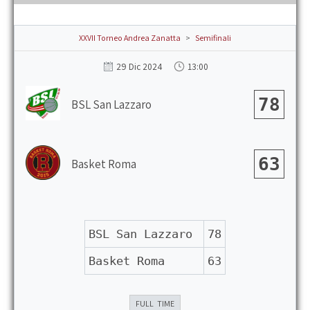
the
main
menu
XXVII Torneo Andrea Zanatta
>
Semifinali
13:00
29 Dic 2024
78
BSL San Lazzaro
63
Basket Roma
BSL San Lazzaro
78
Basket Roma
63
FULL TIME