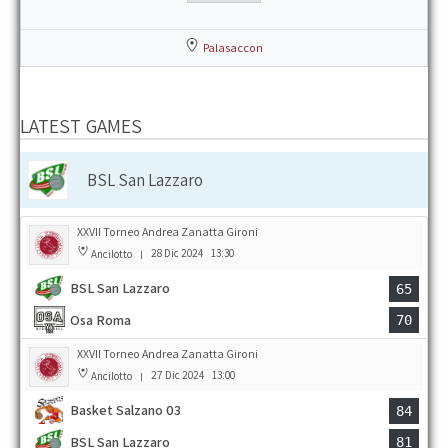
Palasaccon
LATEST GAMES
BSL San Lazzaro
XXVII Torneo Andrea Zanatta Gironi
28 Dic 2024
13:30
Ancilotto
|
BSL San Lazzaro
65
Osa Roma
70
XXVII Torneo Andrea Zanatta Gironi
27 Dic 2024
13:00
Ancilotto
|
Basket Salzano 03
84
BSL San Lazzaro
81