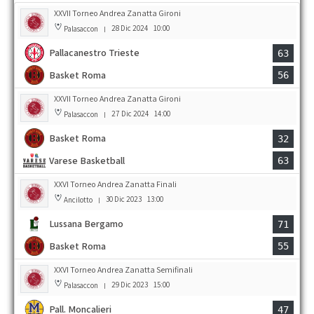
XXVII Torneo Andrea Zanatta Gironi
28 Dic 2024
10:00
Palasaccon
|
Pallacanestro Trieste
63
Basket Roma
56
XXVII Torneo Andrea Zanatta Gironi
27 Dic 2024
14:00
Palasaccon
|
Basket Roma
32
Varese Basketball
63
XXVI Torneo Andrea Zanatta Finali
30 Dic 2023
13:00
Ancilotto
|
Lussana Bergamo
71
Basket Roma
55
XXVI Torneo Andrea Zanatta Semifinali
29 Dic 2023
15:00
Palasaccon
|
Pall. Moncalieri
47