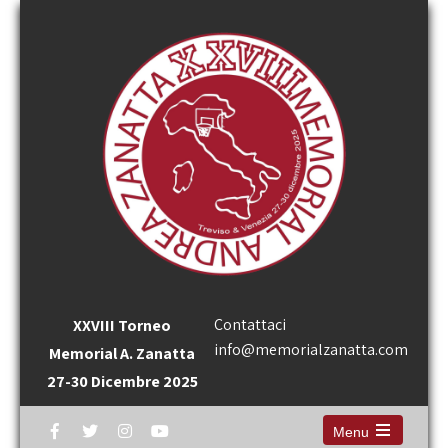
Contattaci
XXVIII Torneo
info@memorialzanatta.com
Memorial A. Zanatta
27-30 Dicembre 2025
Menu
Open