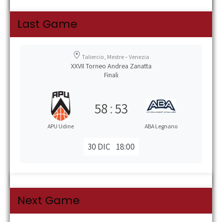
Last Game
Taliercio, Mestre – Venezia
XXVII Torneo Andrea Zanatta
Finali
58
:
53
APU Udine
ABA Legnano
30 DIC
18:00
Next Game