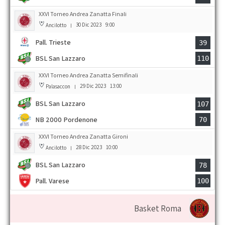
XXVI Torneo Andrea Zanatta Finali
30 Dic 2023
9:00
Ancilotto
|
Pall. Trieste
39
BSL San Lazzaro
110
XXVI Torneo Andrea Zanatta Semifinali
29 Dic 2023
13:00
Palasaccon
|
BSL San Lazzaro
107
NB 2000 Pordenone
70
XXVI Torneo Andrea Zanatta Gironi
28 Dic 2023
10:00
Ancilotto
|
BSL San Lazzaro
78
Pall. Varese
100
Basket Roma