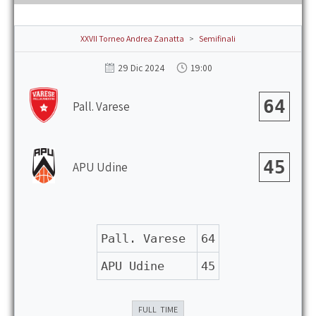
the
main
menu
XXVII Torneo Andrea Zanatta
>
Semifinali
19:00
29 Dic 2024
64
Pall. Varese
45
APU Udine
Pall. Varese
64
APU Udine
45
FULL TIME