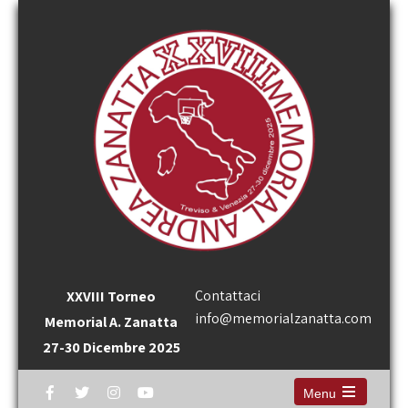
Contattaci
XXVIII Torneo
info@memorialzanatta.com
Memorial A. Zanatta
27-30 Dicembre 2025
Menu
Open