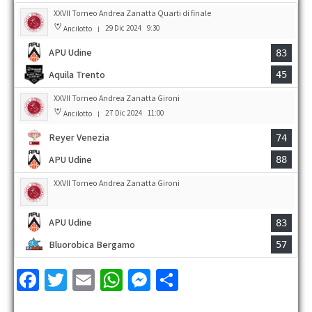
XXVII Torneo Andrea Zanatta Quarti di finale
29 Dic 2024
9:30
Ancilotto
|
APU Udine
83
Aquila Trento
45
XXVII Torneo Andrea Zanatta Gironi
27 Dic 2024
11:00
Ancilotto
|
Reyer Venezia
74
APU Udine
88
XXVII Torneo Andrea Zanatta Gironi
APU Udine
83
Bluorobica Bergamo
57
Fa
T
E
W
M
C
ce
wi
m
h
es
o