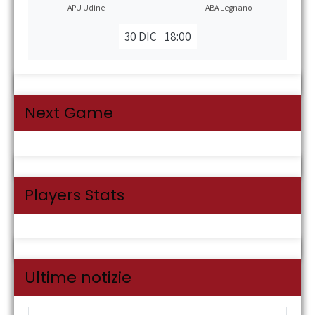
APU Udine
ABA Legnano
30 DIC
18:00
Next Game
Players Stats
Ultime notizie