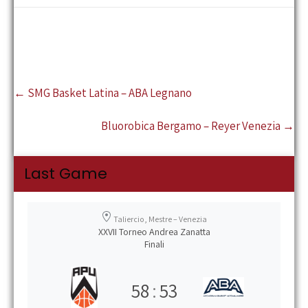
b
tt
ail
at
se
n
o
er
sA
n
di
o
p
ge
vi
k
p
r
di
Post
←
SMG Basket Latina – ABA Legnano
navigation
Bluorobica Bergamo – Reyer Venezia
→
Last Game
Taliercio, Mestre – Venezia
XXVII Torneo Andrea Zanatta
Finali
58
:
53