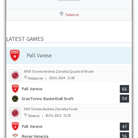
Taliercio
LATEST GAMES
Pall. Varese
XXVII Torneo Andrea Zanatta Quarti di finale
29 Dic 2024
11:00
Palasaccon
|
Pall. Varese
66
GranTorino Basketball Draft
54
XXVI Torneo Andrea Zanatta Finali
30 Dic 2023
15:30
Taliercio
|
Pall. Varese
47
Reyer Venezia
56