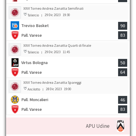
XXVI Torneo Andrea Zanatta Semifinali
29 Dic 2023
19:30
Taliercio
|
Treviso Basket
90
Pall. Varese
83
XXVI Torneo Andrea Zanatta Quarti di finale
29 Dic 2023
11:45
Taliercio
|
Virtus Bologna
50
Pall. Varese
64
XXVI Torneo Andrea Zanatta Spareggi
28 Dic 2023
19:00
Ancilotto
|
Pall. Moncalieri
46
Pall. Varese
83
APU Udine