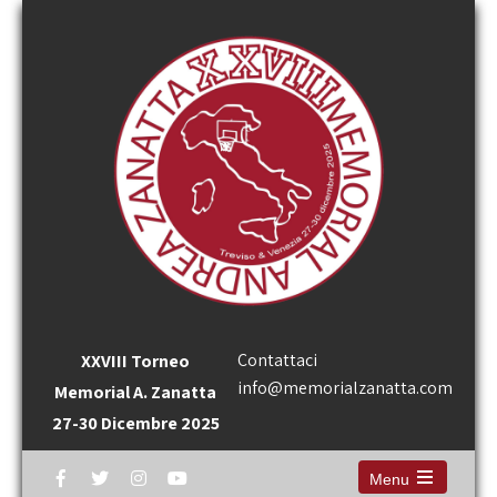
Contattaci
XXVIII Torneo
info@memorialzanatta.com
Memorial A. Zanatta
27-30 Dicembre 2025
Menu
Open