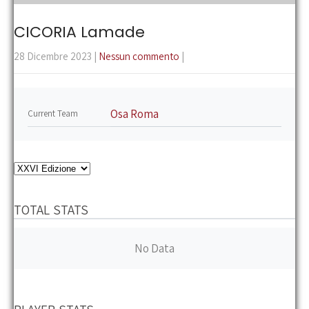
the
main
CICORIA Lamade
menu
28 Dicembre 2023
|
Nessun commento
|
Osa Roma
Current Team
TOTAL STATS
No Data