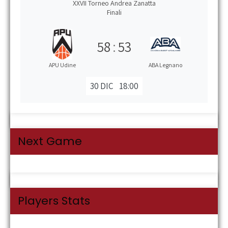
XXVII Torneo Andrea Zanatta
Finali
58
:
53
APU Udine
ABA Legnano
30 DIC
18:00
Next Game
Players Stats