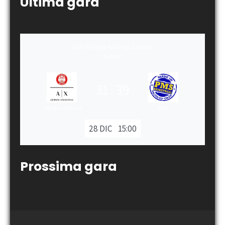
Ultima gara
XXIV Torneo Andrea Zanatta
Gironi
31
:
39
Olimpia Milano
PMS
28 DIC
15:00
Prossima gara