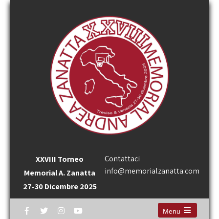
Contattaci
XXVIII Torneo
info@memorialzanatta.com
Memorial A. Zanatta
27-30 Dicembre 2025
Menu
Open