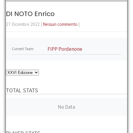
the
main
DI NOTO Enrico
menu
27 Dicembre 2022
|
Nessun commento
|
FIPP Pordenone
Current Team
TOTAL STATS
No Data