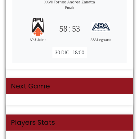
XXVII Torneo Andrea Zanatta
Finali
58
:
53
APU Udine
ABA Legnano
30 DIC
18:00
Next Game
Players Stats