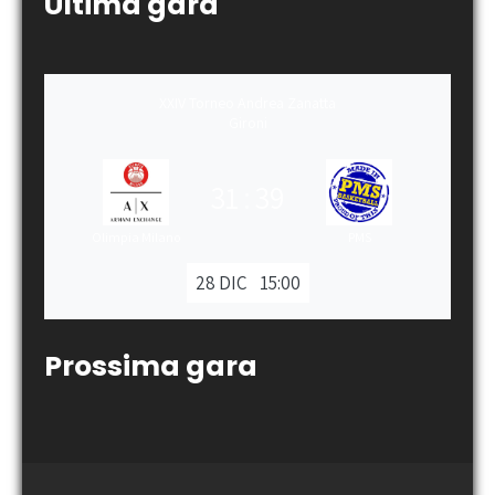
Ultima gara
XXIV Torneo Andrea Zanatta
Gironi
31
:
39
Olimpia Milano
PMS
28 DIC
15:00
Prossima gara