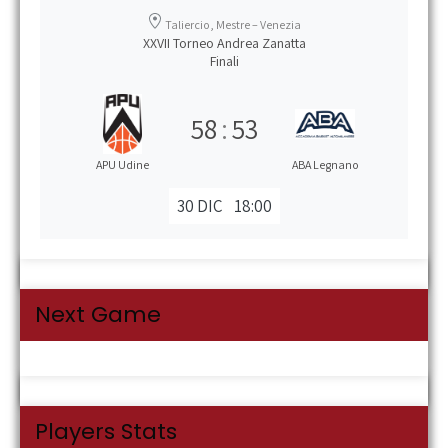
Taliercio, Mestre – Venezia
XXVII Torneo Andrea Zanatta
Finali
58
:
53
APU Udine
ABA Legnano
30 DIC
18:00
Next Game
Players Stats