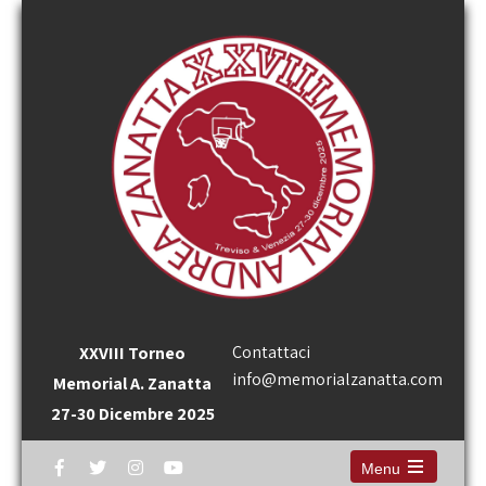
Contattaci
XXVIII Torneo
info@memorialzanatta.com
Memorial A. Zanatta
27-30 Dicembre 2025
Menu
Open