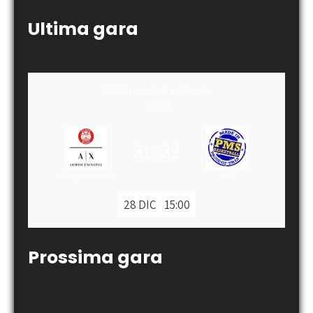
Ultima gara
XXIV Torneo Andrea Zanatta
Gironi
31
:
39
Olimpia Milano
PMS
28 DIC
15:00
Prossima gara