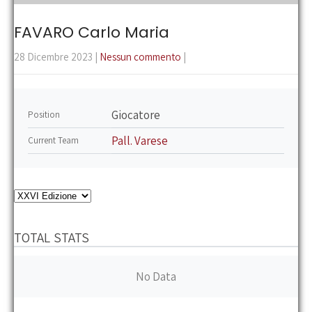
the
main
FAVARO Carlo Maria
menu
28 Dicembre 2023
|
Nessun commento
|
Giocatore
Position
Pall. Varese
Current Team
TOTAL STATS
No Data