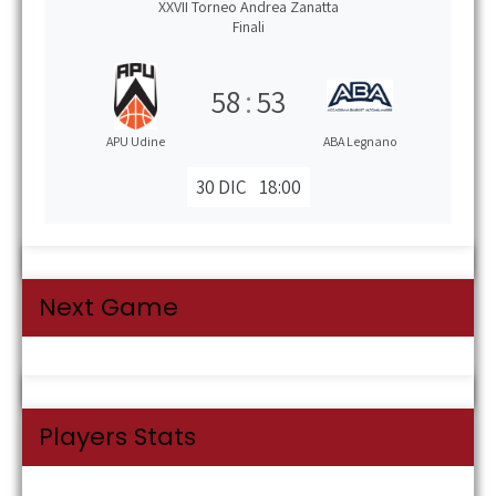
XXVII Torneo Andrea Zanatta
Finali
58
:
53
APU Udine
ABA Legnano
30 DIC
18:00
Next Game
Players Stats