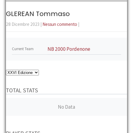
the
main
GLEREAN Tommaso
menu
28 Dicembre 2023
|
Nessun commento
|
NB 2000 Pordenone
Current Team
TOTAL STATS
No Data