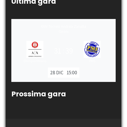
Ultima gara
XXIV Torneo Andrea Zanatta
Gironi
31
:
39
Olimpia Milano
PMS
28 DIC
15:00
Prossima gara