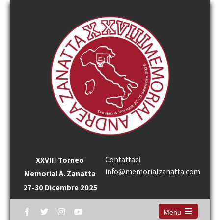
Contattaci
XXVIII Torneo
info@memorialzanatta.com
Memorial A. Zanatta
27-30 Dicembre 2025
Menu
Open