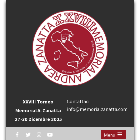
Contattaci
XXVIII Torneo
info@memorialzanatta.com
Memorial A. Zanatta
27-30 Dicembre 2025
Menu
Open