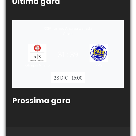
Ultima gara
XXIV Torneo Andrea Zanatta
Gironi
31
:
39
Olimpia Milano
PMS
28 DIC
15:00
Prossima gara