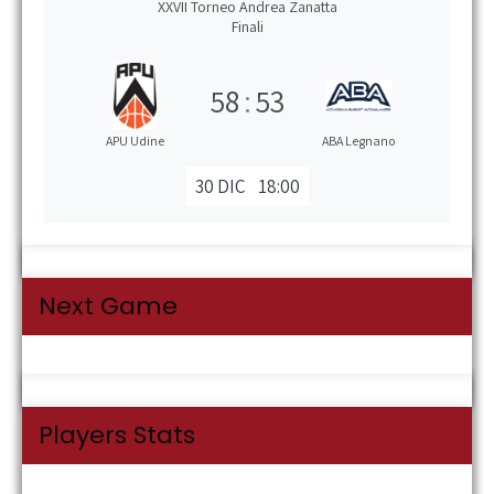
XXVII Torneo Andrea Zanatta
Finali
58
:
53
APU Udine
ABA Legnano
30 DIC
18:00
Next Game
Players Stats