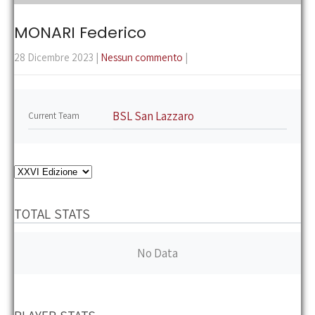
the
main
MONARI Federico
menu
28 Dicembre 2023
|
Nessun commento
|
BSL San Lazzaro
Current Team
TOTAL STATS
No Data