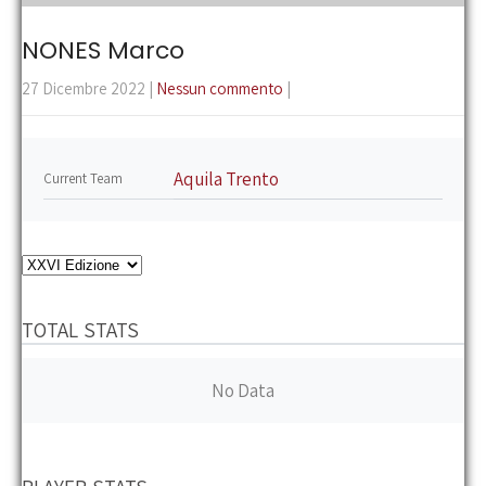
the
main
NONES Marco
menu
27 Dicembre 2022
|
Nessun commento
|
Aquila Trento
Current Team
TOTAL STATS
No Data