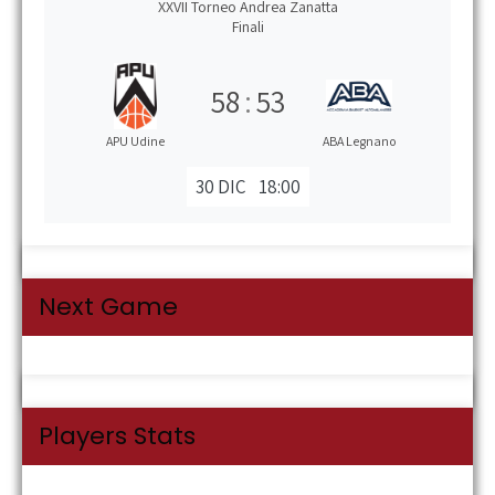
XXVII Torneo Andrea Zanatta
Finali
58
:
53
APU Udine
ABA Legnano
30 DIC
18:00
Next Game
Players Stats