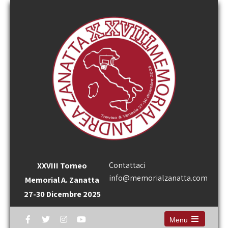
Contattaci
XXVIII Torneo
info@memorialzanatta.com
Memorial A. Zanatta
27-30 Dicembre 2025
Menu
Open