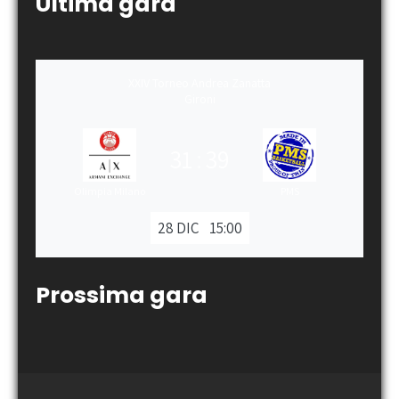
Ultima gara
XXIV Torneo Andrea Zanatta
Gironi
31
:
39
Olimpia Milano
PMS
28 DIC
15:00
Prossima gara