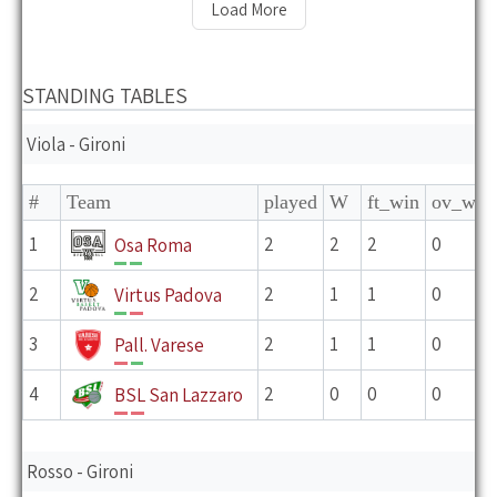
Load More
STANDING TABLES
Viola - Gironi
#
Team
played
W
ft_win
ov_win
1
2
2
2
0
Osa Roma
V
V
2
2
1
1
0
Virtus Padova
V
P
3
2
1
1
0
Pall. Varese
P
V
4
2
0
0
0
BSL San Lazzaro
P
P
Rosso - Gironi