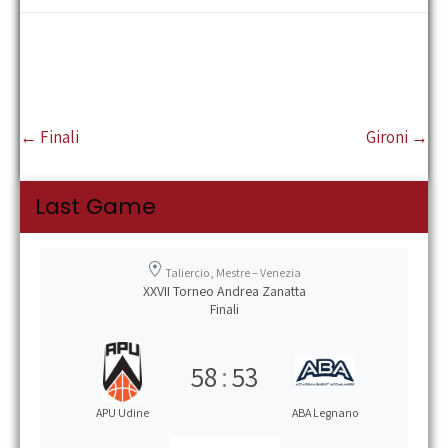
b
tt
ail
at
se
n
o
er
sA
n
di
o
p
ge
vi
k
p
r
di
Post
←
Finali
Gironi
→
navigation
Last Game
Taliercio, Mestre – Venezia
XXVII Torneo Andrea Zanatta
Finali
58
:
53
APU Udine
ABA Legnano