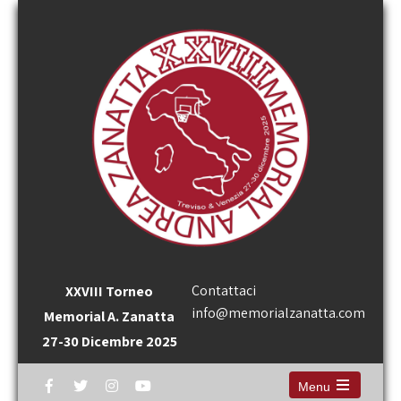
Contattaci
XXVIII Torneo
info@memorialzanatta.com
Memorial A. Zanatta
27-30 Dicembre 2025
Menu
Open