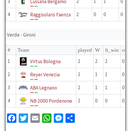
3
2
1
1
0
Lussana Bergamo
P
V
4
2
0
0
0
Raggisolaris Faenza
P
P
Verde - Gironi
#
Team
played
W
ft_win
ov_
1
2
2
2
0
Virtus Bologna
V
V
2
2
1
1
0
Reyer Venezia
V
P
3
2
1
1
0
ABA Legnano
P
V
4
2
0
0
0
NB 2000 Pordenone
P
P
Fa
T
E
W
M
C
ce
wi
m
h
es
o