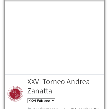
the
main
menu
XXVI Torneo Andrea
Zanatta