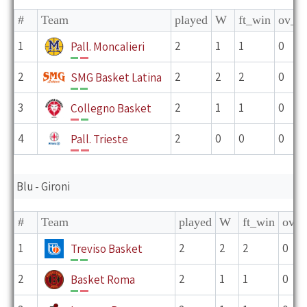
#
Team
played
W
ft_win
ov_w
1
2
1
1
0
Pall. Moncalieri
V
P
2
2
2
2
0
SMG Basket Latina
V
V
3
2
1
1
0
Collegno Basket
P
V
4
2
0
0
0
Pall. Trieste
P
P
Blu - Gironi
#
Team
played
W
ft_win
ov_w
1
2
2
2
0
Treviso Basket
V
V
2
2
1
1
0
Basket Roma
V
P