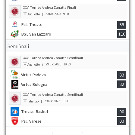
XXVI Torneo Andrea Zanatta Finali
30 Dic 2023
9:00
Ancilotto
|
Pall. Trieste
39
BSL San Lazzaro
110
Semifinali
XXVI Torneo Andrea Zanatta Semifinali
29 Dic 2023
19:30
Ancilotto
|
Virtus Padova
83
Virtus Bologna
82
XXVI Torneo Andrea Zanatta Semifinali
29 Dic 2023
19:30
Taliercio
|
Treviso Basket
90
Pall. Varese
83