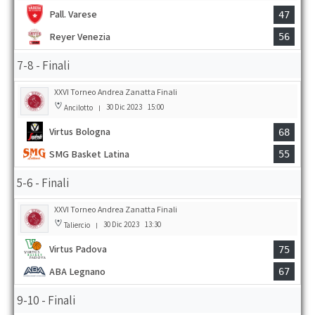
Pall. Varese
47
Reyer Venezia
56
7-8 - Finali
XXVI Torneo Andrea Zanatta Finali
30 Dic 2023
15:00
Ancilotto
|
Virtus Bologna
68
SMG Basket Latina
55
5-6 - Finali
XXVI Torneo Andrea Zanatta Finali
30 Dic 2023
13:30
Taliercio
|
Virtus Padova
75
ABA Legnano
67
9-10 - Finali