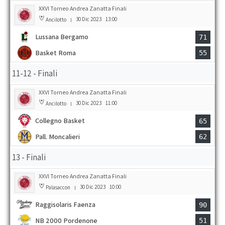
XXVI Torneo Andrea Zanatta Finali
30 Dic 2023
13:00
Ancilotto
|
Lussana Bergamo
71
Basket Roma
55
11-12 - Finali
XXVI Torneo Andrea Zanatta Finali
30 Dic 2023
11:00
Ancilotto
|
Collegno Basket
65
Pall. Moncalieri
62
13 - Finali
XXVI Torneo Andrea Zanatta Finali
30 Dic 2023
10:00
Palasaccon
|
Raggisolaris Faenza
90
NB 2000 Pordenone
51