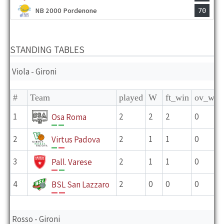
NB 2000 Pordenone
70
STANDING TABLES
Viola - Gironi
#
Team
played
W
ft_win
ov_win
1
2
2
2
0
Osa Roma
V
V
2
2
1
1
0
Virtus Padova
V
P
3
2
1
1
0
Pall. Varese
P
V
4
2
0
0
0
BSL San Lazzaro
P
P
Rosso - Gironi