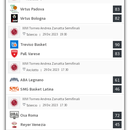
Virtus Padova
83
Virtus Bologna
82
XXVI Torneo Andrea Zanatta Semifinali
29 Dic 2023
19:30
Taliercio
|
Treviso Basket
90
Pall. Varese
83
XXVI Torneo Andrea Zanatta Semifinali
29 Dic 2023
17:30
Ancilotto
|
ABA Legnano
61
SMG Basket Latina
46
XXVI Torneo Andrea Zanatta Semifinali
29 Dic 2023
17:30
Taliercio
|
Osa Roma
72
Reyer Venezia
45