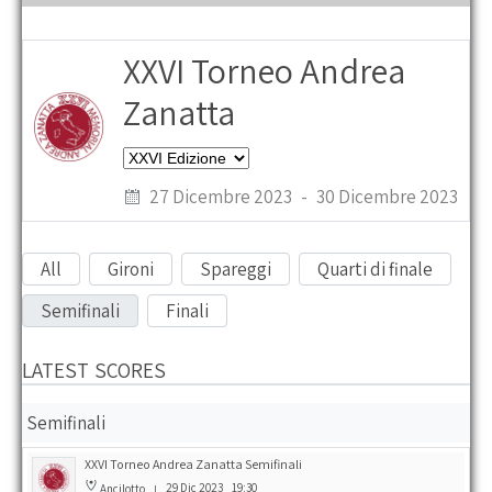
the
main
menu
XXVI Torneo Andrea
Zanatta
27 Dicembre 2023
-
30 Dicembre 2023
All
Gironi
Spareggi
Quarti di finale
Semifinali
Finali
LATEST SCORES
Semifinali
XXVI Torneo Andrea Zanatta Semifinali
29 Dic 2023
19:30
Ancilotto
|