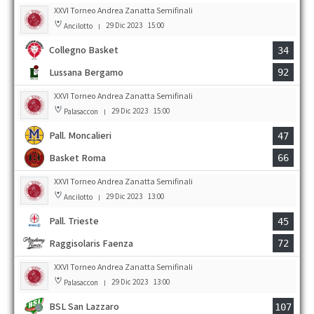
XXVI Torneo Andrea Zanatta Semifinali
29 Dic 2023
15:00
Ancilotto
|
Collegno Basket
34
Lussana Bergamo
92
XXVI Torneo Andrea Zanatta Semifinali
29 Dic 2023
15:00
Palasaccon
|
Pall. Moncalieri
47
Basket Roma
66
XXVI Torneo Andrea Zanatta Semifinali
29 Dic 2023
13:00
Ancilotto
|
Pall. Trieste
45
Raggisolaris Faenza
72
XXVI Torneo Andrea Zanatta Semifinali
29 Dic 2023
13:00
Palasaccon
|
BSL San Lazzaro
107