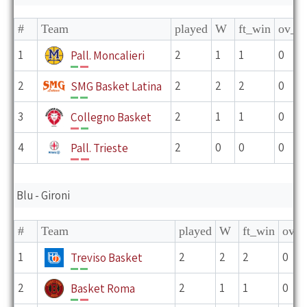
#
Team
played
W
ft_win
ov_w
1
2
1
1
0
Pall. Moncalieri
V
P
2
2
2
2
0
SMG Basket Latina
V
V
3
2
1
1
0
Collegno Basket
P
V
4
2
0
0
0
Pall. Trieste
P
P
Blu - Gironi
#
Team
played
W
ft_win
ov_w
1
2
2
2
0
Treviso Basket
V
V
2
2
1
1
0
Basket Roma
V
P