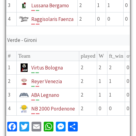
3
2
1
1
0
Lussana Bergamo
P
V
4
2
0
0
0
Raggisolaris Faenza
P
P
Verde - Gironi
#
Team
played
W
ft_win
ov_
1
2
2
2
0
Virtus Bologna
V
V
2
2
1
1
0
Reyer Venezia
V
P
3
2
1
1
0
ABA Legnano
P
V
4
2
0
0
0
NB 2000 Pordenone
P
P
Fa
T
E
W
M
C