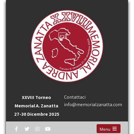
Contattaci
XXVIII Torneo
info@memorialzanatta.com
Memorial A. Zanatta
27-30 Dicembre 2025
Menu
Open